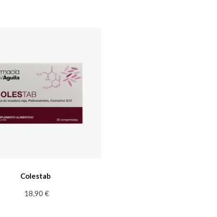
Colestab
18,90 €