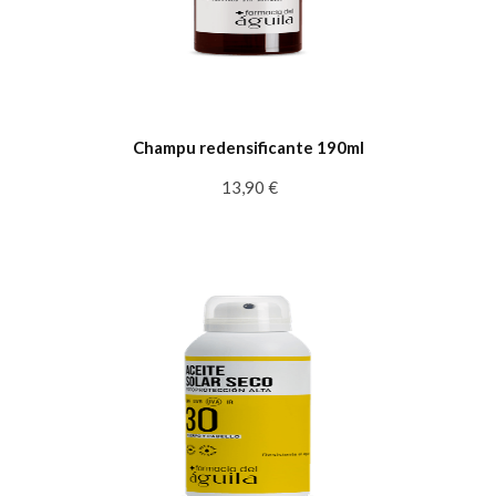
Champu redensificante 190ml
13,90 €